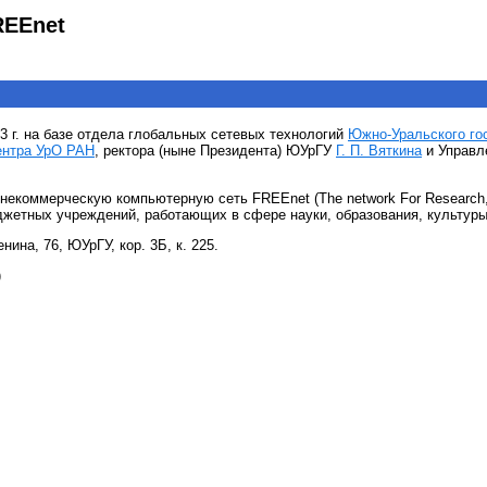
REEnet
3 г. на базе отдела глобальных сетевых технологий
Южно-Уральского го
ентра УрО РАН
, ректора (ныне Президента) ЮУрГУ
Г. П. Вяткина
и Управл
екоммерческую компьютерную сеть FREEnet (The network For Research, E
жетных учреждений, работающих в сфере науки, образования, культуры,
нина, 76, ЮУрГУ, кор. 3Б, к. 225.
)