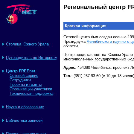
Региональный центр F
Краткая информация
Сетевой центр был создан осенью 199
Президиума
Челябинского научного ц
Столица Южного Урала
области.
Центр представляет на Южном Урале н
Путеводитель по Интернету
многочисленных государственных бюд
Адрес
: 454080 Челябинск, проспект Ле
Центр FREEnet
Сетевой сервис
Тел.
: (351) 267-93-60 (с 10 до 18 часов
Сотрудники
Проекты и гранты
Организации-участники
Техническая поддержка
Наука и образование
Библиотека записей
Проекты прошлых лет