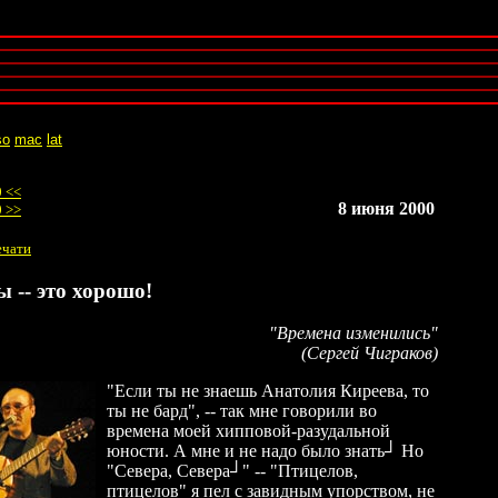
so
mac
lat
0 <<
8 июня 2000
0 >>
ечати
 -- это хорошо!
"Времена изменились"
(Сергей Чиграков)
"Если ты не знаешь Анатолия Киреева, то
ты не бард", -- так мне говорили во
времена моей хипповой-разудальной
юности. А мне и не надо было знать┘ Но
"Севера, Севера┘" -- "Птицелов,
птицелов" я пел с завидным упорством, не