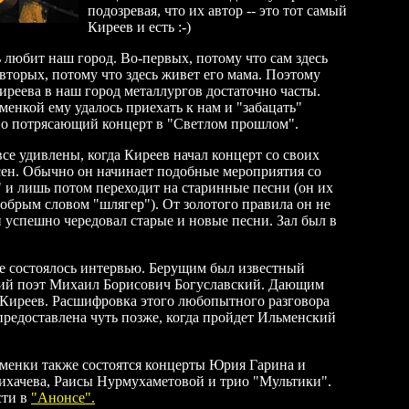
подозревая, что их автор -- это тот самый
Киреев и есть :-)
 любит наш город. Во-первых, потому что сам здесь
вторых, потому что здесь живет его мама. Поэтому
иреева в наш город металлургов достаточно часты.
енкой ему удалось приехать к нам и "забацать"
о потрясающий концерт в "Светлом прошлом".
се удивлены, когда Киреев начал концерт со своих
сен. Обычно он начинает подобные мероприятия со
" и лишь потом переходит на старинные песни (он их
обрым словом "шлягер"). От золотого правила он не
 успешно чередовал старые и новые песни. Зал был в
е состоялось интервью. Берущим был известный
ий поэт Михаил Борисович Богуславский. Дающим
Киреев. Расшифровка этого любопытного разговора
предоставлена чуть позже, когда пройдет Ильменский
менки также состоятся концерты Юрия Гарина и
ихачева, Раисы Нурмухаметовой и трио "Мультики".
сти в
"Анонсе".