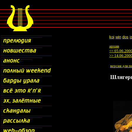
koi
win
dos
i
архив
<< 05.06.200
>> 14.06.200
версия для п
Шлягеры