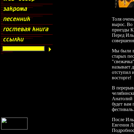
Толя очень
вырос. Во 
приезды К
Перед Ильм
совершенн
Мы были в
старых пе
"свежачка
называет д
отступил и
восторге!
В перерыв
челябинск
Анатолий 
будет вам 
фестиваль.
После Иль
Евгения Л
Подробно