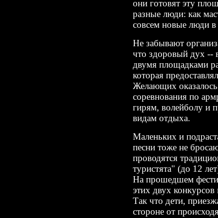
они готовят эту площ
разные люди: как мас
совсем новые люди в 
Не забывают организ
что здоровый дух -- 
двумя площадками ра
которая предоставля
Желающих оказалось
соревнования по армр
гирям, волейболу и 
видам отдыха.
Маленьких и подрас
песни тоже не броса
проводятся традици
туристята" (до 12 лет
На прошедшем фестив
этих двух конкурсов
Так что дети, приезж
стороне от происход