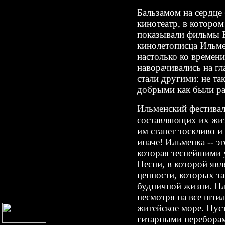
Бальзамом на сердце
кинотеатр, в котором
показывали фильмы Е
кинолетописца Ильме
настолько ко времени
наворачивались на гл
стали другими: не т
добрыми как были р
Ильменский фестивал
составляющих их жиз
им станет тоскливо и
иначе! Ильменка -- эт
которая теснейшими 
Песни, в которой явл
ценности, которых т
будничной жизни. Пл
несмотря на все шти
житейское море. Пуст
гитарными переборам