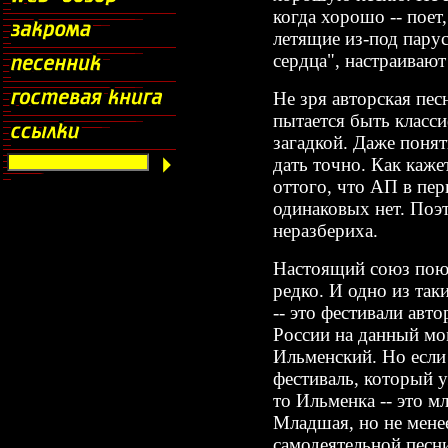
когда хорошо -- поет,
летящие из-под парус
сердца", настраивают
Не зря авторская песн
пытается быть класси
загадкой. Даже понят
дать точно. Как каже
оттого, что АП в пер
одинаковых нет. Поэт
неразбериха.
Настоящий союз поющ
редко. И одно из таки
-- это фестивали ав
России на данный мо
Ильменский. Но если
фестиваль, который 
то Ильменка -- это м
Младшая, но не мене
самодеятельной песн