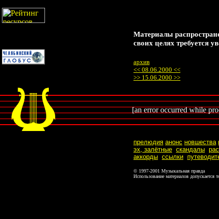
Материалы распростране
своих целях требуется у
архив
<< 08.06.2000 <<
>> 15.06.2000 >>
[an error occurred while proc
прелюдия
анонс
новшества
эх, залётные
скандалы
ра
аккорды
ссылки
путеводит
© 1997-2001 Музыкальная правда
Использование материалов допускается т