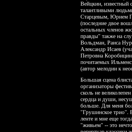
Вейцкин, известный 
талантливыми людьм
Старцевым, Юрием 
(последние двое вош
остальных членов жю
правды" также на сл
Вольдман, Раиса Ну
Александр Исаев (уч
Петровна Коробицина
почитаемых Ильменск
(автор мелодии к не
Большая сцена блист
организаторы фестив
сколь не великолепен
сердца и души, несу
больше. Для меня бо
"Грушинское трио". 
ленте и мне еще тогд
"живьем" -- это нечт
репертуар классики ж