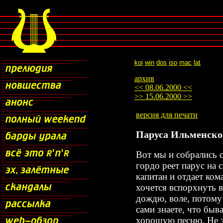
koi
win
dos
iso
mac
lat
архив
<< 08.06.2000 <<
>> 15.06.2000 >>
версия для печати
Паруса Ильменско
Вот мы и собрались с
гордо реет парус на 
капитан и отдает ком
хочется вспорхнуть в
дождю, воле, потому 
сами знаете, что быв
хорошую песню. Не з