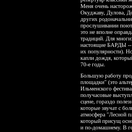
Меня очень насторож
Окуджаву, Дулова, Д
других родоначальни
прослушивании поют 
это не вполне оправд
традиций. Для многих
настоящие БАРДЫ -- 
их популярности). Но
капли дождя, который
70-е годы.
Большую работу про
площадки" (это альт
Ильменского фестива
получасовые выступл
сцене, гораздо полез
которые звучат с бол
атмосфера "Лесной пл
который присущ осно
и по-домашнему. В г