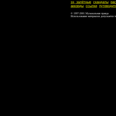
эх, залётные
скандалы
ра
аккорды
ссылки
путеводит
© 1997-2001 Музыкальная правда
Использование материалов допускается т