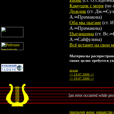
Июнь
(ст. О.Седелев
Камушек с моря
(по 
Дождик
(ст. Дм.═Сух
А.═Примакова)
Оба мы цыгане
(ст. 
А.═Примакова)
Цыганщина
(ст. Вс.
А.═Сайфулина)
Всё встанет на свои м
Материалы распростране
своих целях требуется у
архив
<< 14.07.2000 <<
>> 19.07.2000 >>
[an error occurred while proc
прелюдия
анонс
новшества