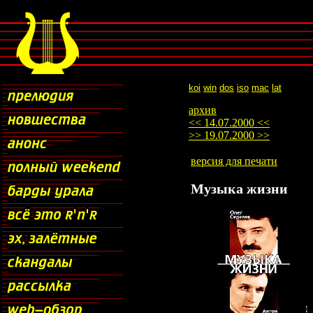
koi
win
dos
iso
mac
lat
архив
<< 14.07.2000 <<
>> 19.07.2000 >>
версия для печати
Музыка жизни