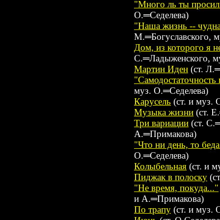
"Много ль ты просил 
О.═Седелева)
"Наша жизнь -- чудна
М.═Богуславского, м
Дом, из которого я н
С.═Ладыженского, му
Мартин Иден
(ст. Л.
"Самодостаточность н
муз. О.═Седелева)
Карусель
(ст. и муз.
Музыка жизни
(ст. Е
Три вариации
(ст. С.
А.═Примакова)
"Что ни день, то беда.
О.═Седелева)
Колыбельная
(ст. и м
Пиджак в полоску
(с
"Не время, покуда..."
и А.═Примакова)
По трапу
(ст. и муз.