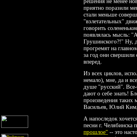
решения не менее но
приятно поразили ме
стали меньше соверш
"взлетательных" дви
говорить солененькие
появлялась мысль: "А
Грушинского?!" Ну, д
прогремят на главно
за год они свершили
вперед.
Из всех циклов, испо
немало), мне, да и в
душе "русский". Все-
дают о себе знать! 
произведения таких 
Васильев, Юлий Ким,
А напоследок хочетс
песни г. Челябинска 
прошлое"
-- это нас