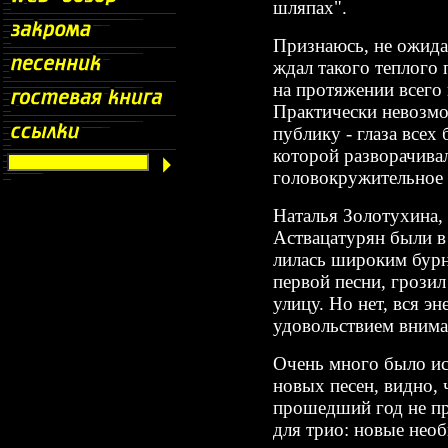
шляпах".
Признаюсь, не ожидал
ждал такого теплого
на протяжении всего 
Практически невозм
публику - глаза всех
которой разворачивал
головокружительное
Наталья Золотухина
Аствацатурян были в 
лилась широким бурн
первой песни, грозил
улицу. Но нет, вся эн
удовольствием внима
Очень много было и
новых песен, видно, 
прошедший год не п
для трио: новые нео