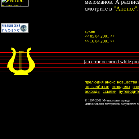
меломанов. А распис
смотрите в
"Анонсе".
архив
<< 05.04.2001 <<
>> 16.04.2001 >>
[an error occurred while proc
прелюдия
анонс
новшества
эх, залётные
скандалы
ра
аккорды
ссылки
путеводит
© 1997-2001 Музыкальная правда
Использование материалов допускается т