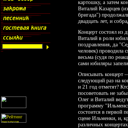
картошку, а затем ко
Виталий Казарцев (и
бригада") продолжали
двадцать лет, и собра
Концерт состоял из д
Виталий в роли юбил
поздравления, да "Се
человек) проводила 
весьма (судя по реак
сами юбиляры запели
Описывать концерт —
следующий раз на ко
и 21 год отметят? Кт
посоветовать не заб
Олег и Виталий веду
программу "Ильменск
состоится в первой п
сцене Ильменки, и, к
различных концертах