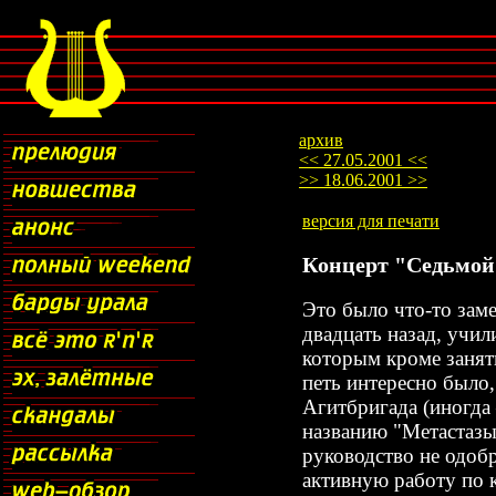
архив
<< 27.05.2001 <<
>> 18.06.2001 >>
версия для печати
Концерт "Седьмой
Это было что-то заме
двадцать назад, учил
которым кроме занят
петь интересно было,
Агитбригада (иногд
названию "Метастазы
руководство не одобр
активную работу по к