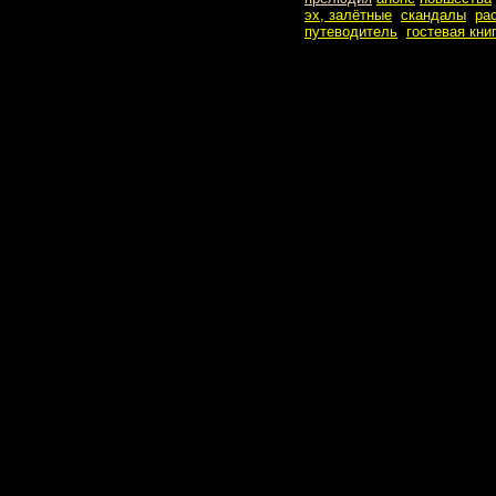
эх, залётные
скандалы
ра
путеводитель
гостевая кни