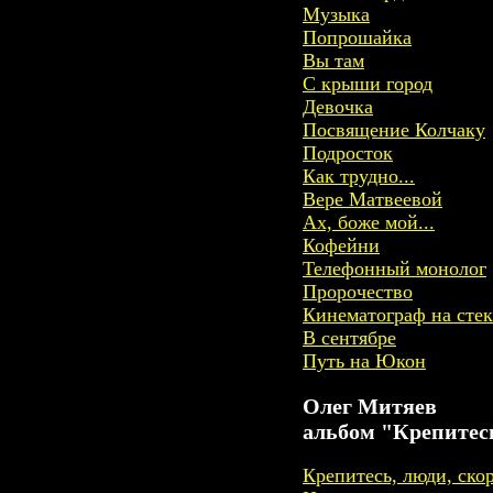
Музыка
Попрошайка
Вы там
С крыши город
Девочка
Посвящение Колчаку
Подросток
Как трудно...
Вере Матвеевой
Ах, боже мой...
Кофейни
Телефонный монолог
Пророчество
Кинематограф на стек
В сентябре
Путь на Юкон
Олег Митяев
альбом "Крепитесь
Крепитесь, люди, скор