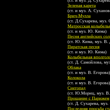
(ст. и муз. Д. Сухарев
Зеленая карета
(ст. и муз. А. Суханов
Брич-Мулла
(ст. Д.Сухарева, муз.
Матросская колыбель
(ст. и муз. Ю. Кима)
Песня английских сол
(ст. Ю. Кима, муз. В.
Пиратская песня
(ст. и муз. Ю. Кима)
Колыбельная вполгол
(ст. Д. Самойлова, му
Облака
(ст. и муз. В. Егорова)
Колокола
(ст. и муз. В. Егорова)
Снегопад
(ст. Ю.Мориц, муз. В.
Прощание с Парижем
(ст. Д. Сухарева, муз
Последняя просьба ст