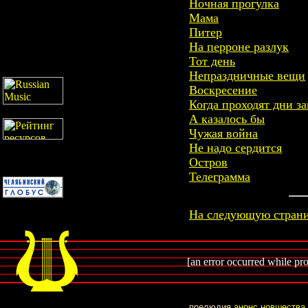
Ночная прогулка
Мама
Питер
На перроне разлук
Тот день
Непраздничные вещи
Воскресение
Когда проходят дни з
А казалось бы
Чужая война
Не надо сердится
Остров
Телеграмма
На следующую стран
[an error occurred while pro
прелюдия
анонс
новшества