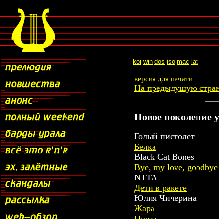
koi
win
dos
iso
mac
lat
версия для печати
На предыдущую стра
Новое поколение у
Голый пистолет
Белка
Black Cat Bones
Bye, my love, goodbye
NTTA
Дети в ракете
Юлия Чичерина
Жара
Поезд