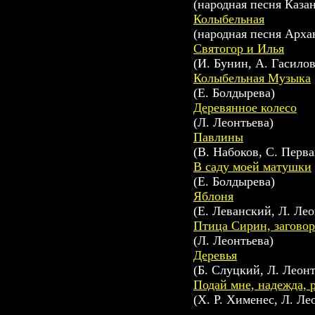
(народная песня Каза
Колыбельная
(народная песня Арха
Святогор и Илья
(И. Бунин, А. Гасилов
Колыбельная Музыка
(Е. Болдырева)
Деревянное колесо
(Л. Леонтьева)
Павлины
(В. Hабоков, С. Перва
В саду моей матушки
(Е. Болдырева)
Яблоня
(Е. Леванский, Л. Лео
Птица Сирин, заговор
(Л. Леонтьева)
Деревья
(Б. Слуцкий, Л. Леонт
Подай мне, надежда, 
(Х. Р. Хименес, Л. Ле