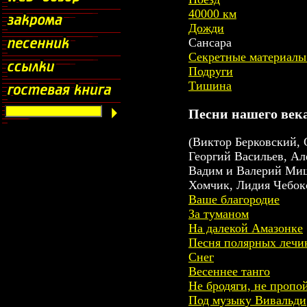
40000 км
Дожди
Сансара
Секретные материалы
Подруги
Тишина
Песни нашего век
(Виктор Берковский, 
Георгий Васильев, Ал
Вадим и Валерий Мищ
Хомчик, Лидия Чебок
Ваше благородие
За туманом
На далекой Амазонке
Песня полярных лечи
Снег
Весеннее танго
Не бродяги, не пропо
Под музыку Вивальди