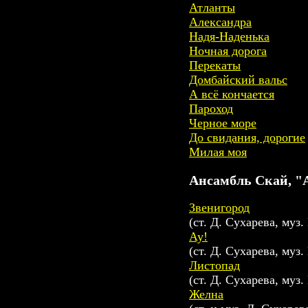
Атланты
Александра
Надя-Наденька
Ночная дорога
Перекаты
Домбайский вальс
А всё кончается
Пароход
Черное море
До свидания, дорогие
Милая моя
Ансамбль Скай, "А
Звенигород
(ст. Д. Сухарева, муз
Ау!
(ст. Д. Сухарева, муз
Листопад
(ст. Д. Сухарева, муз
Желна