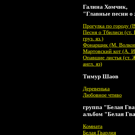
Галина Хомчик,
"Главные песни о 
Прогулка по городу (
Песня о Тбилиси (ст. 
груз. яз.)
Фонарщик (М. Волков
Мартовский кот (А. И
Опавшие листья (ст. 
англ. яз)
Тимур Шаов
Деревенька
Любовное чтиво
группа "Белая Гва
альбом "Белая Гва
Комната
Белая Гвардия