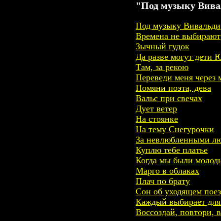
"Под музыку Вивал
Под музыку Вивальди
Времена не выбирают
Зычный гудок
Да разве могут дети 
Там, за рекою
Переведи меня через 
Помяни поэта, дева
Вальс при свечах
Дует ветер
На стоянке
На тему Снегурочки
За невлюбленными л
Куплю тебе платье
Когда мы были молод
Марго в облаках
Плач по брату
Сон об уходящем поез
Каждый выбирает для
Воссоздай, повтори, 