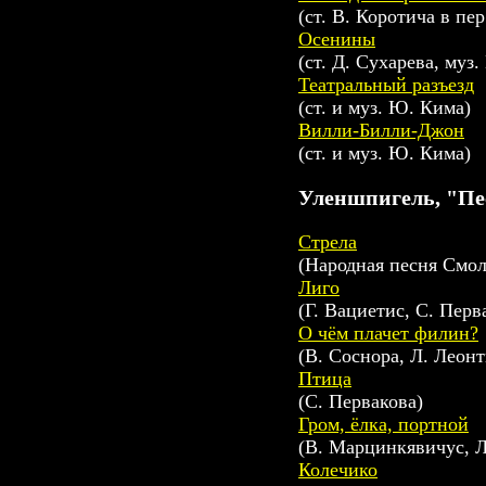
(ст. В. Коротича в пе
Осенины
(ст. Д. Сухарева, муз.
Театральный разъезд
(ст. и муз. Ю. Кима)
Вилли-Билли-Джон
(ст. и муз. Ю. Кима)
Уленшпигель, "Пес
Стрела
(Hародная песня Смол
Лиго
(Г. Вациетис, С. Перв
О чём плачет филин?
(В. Соснора, Л. Леонт
Птица
(С. Первакова)
Гром, ёлка, портной
(В. Марцинкявичус, Л
Колечико